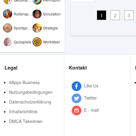
Rollenspiele
Simulation
1
2
3
Sportspiele
Strategie
Quizspiele
Worträtsel
Legal
Kontakt
9Apps Business
Like Us
Nutzungsbedingungen
Twitter
Datenschutzerklärung
E - mail
Inhaltsrichtlinie
DMCA Takedown