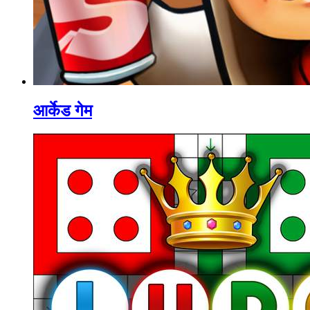
आर्केड गेम