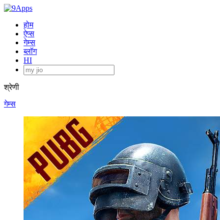
होम
ऐप्स
गेम्स
ब्लॉग
HI
श्रेणी
गेम्स