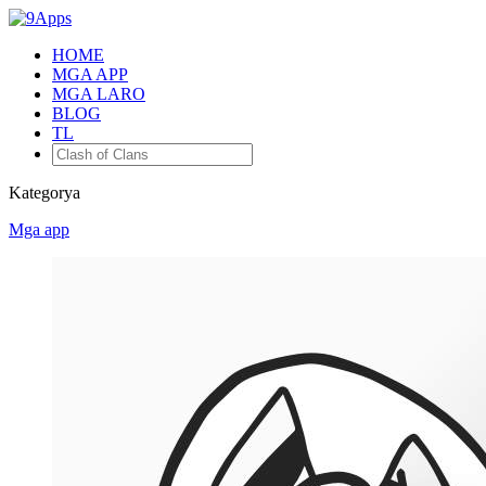
HOME
MGA APP
MGA LARO
BLOG
TL
Kategorya
Mga app