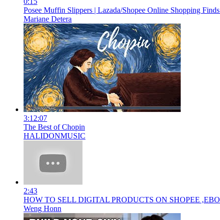
0:15
Posee Muffin Slippers | Lazada/Shopee Online Shopping Finds
Mariane Detera
3:12:07
The Best of Chopin
HALIDONMUSIC
2:43
HOW TO SELL DIGITAL PRODUCTS ON SHOPEE ,EB
Weng Honn