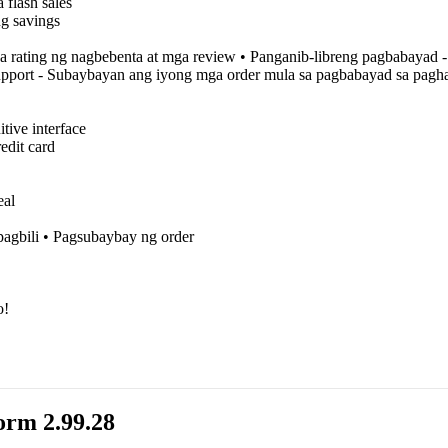
flash sales
g savings
 rating ng nagbebenta at mga review • Panganib-libreng pagbabayad 
upport - Subaybayan ang iyong mga order mula sa pagbabayad sa pagha
tive interface
edit card
eal
pagbili • Pagsubaybay ng order
o!
orm 2.99.28