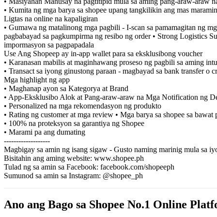
• Masiyahan Mahusay na pagtitipid mula sa aming pang-araw-araw na 
• Kumita ng mga barya sa shopee upang tangkilikin ang mas maramin
Ligtas na online na kapaligiran
• Gumawa ng matalinong mga pagbili - I-scan sa pamamagitan ng mga
pagbabayad sa pagkumpirma ng resibo ng order • Strong Logistics S
impormasyon sa pagpapadala
Use Ang Shopeep ay in-app wallet para sa eksklusibong voucher
• Karanasan mabilis at maginhawang proseso ng pagbili sa aming intui
• Transact sa iyong ginustong paraan - magbayad sa bank transfer o cr
Mga highlight ng app
• Maghanap ayon sa Kategorya at Brand
• App-Eksklusibo Alok at Pang-araw-araw na Mga Notification ng D
• Personalized na mga rekomendasyon ng produkto
• Rating ng customer at mga review • Mga barya sa shopee sa bawat 
• 100% na proteksyon sa garantiya ng Shopee
• Marami pa ang dumating
-------------------
Magbigay sa amin ng isang sigaw - Gusto naming marinig mula sa iy
Bisitahin ang aming website: www.shopee.ph
Tulad ng sa amin sa Facebook: facebook.com/shopeeph
Sumunod sa amin sa Instagram: @shopee_ph
Ano ang Bago sa Shopee No.1 Online Platf