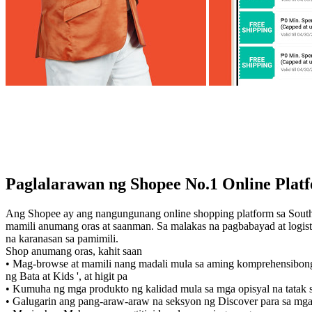
Paglalarawan ng Shopee No.1 Online Plat
Ang Shopee ay ang nangungunang online shopping platform sa South
mamili anumang oras at saanman. Sa malakas na pagbabayad at logisti
na karanasan sa pamimili.
Shop anumang oras, kahit saan
• Mag-browse at mamili nang madali mula sa aming komprehensibong
ng Bata at Kids ', at higit pa
• Kumuha ng mga produkto ng kalidad mula sa mga opisyal na tatak 
• Galugarin ang pang-araw-araw na seksyon ng Discover para sa mg