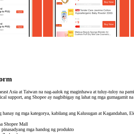
form
east Asia at Taiwan na nag-aalok ng maginhawa at tuluy-tuloy na pa
cal support, ang Shopee ay nagbibigay ng lahat ng mga gumagamit na m
 hanay ng mga kategorya, kabilang ang Kalusugan at Kagandahan, El
sa Shopee Mall
a pinasadyang mga handog ng produkto