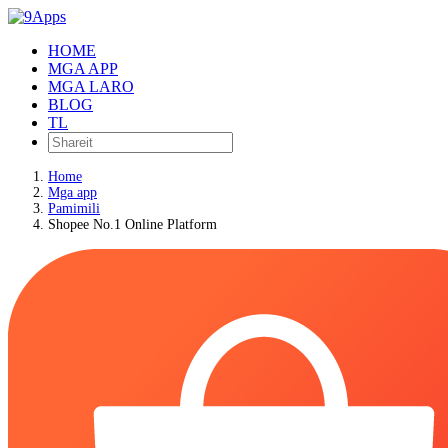
HOME
MGA APP
MGA LARO
BLOG
TL
Home
Mga app
Pamimili
Shopee No.1 Online Platform