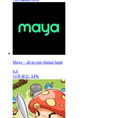
Maya – all-in-one digital bank
4.4
다운로드 APK