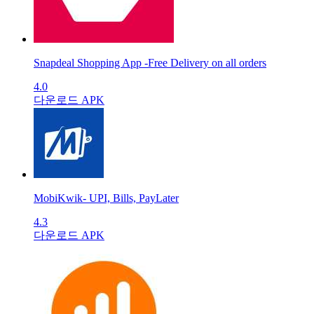
Snapdeal Shopping App -Free Delivery on all orders
4.0
다운로드 APK
MobiKwik- UPI, Bills, PayLater
4.3
다운로드 APK