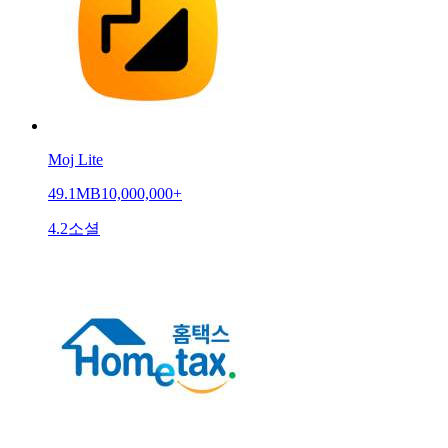
Moj Lite
49.1MB
10,000,000+
4.2
소셜