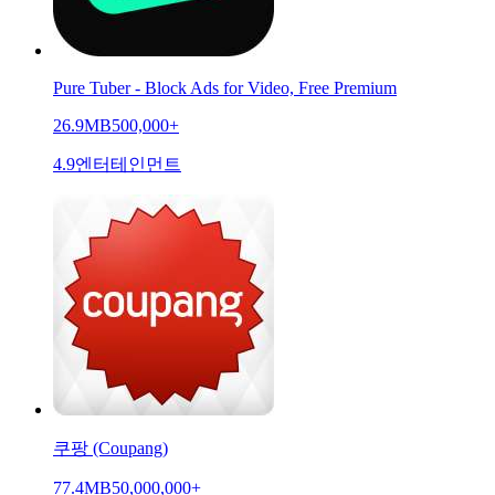
Pure Tuber - Block Ads for Video, Free Premium
26.9MB
500,000+
4.9
엔터테인먼트
쿠팡 (Coupang)
77.4MB
50,000,000+