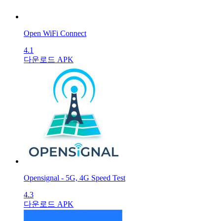
Open WiFi Connect
4.1
다운로드 APK
Opensignal - 5G, 4G Speed Test
4.3
다운로드 APK