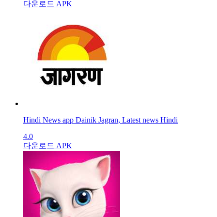
다운로드 APK
Hindi News app Dainik Jagran, Latest news Hindi
4.0
다운로드 APK