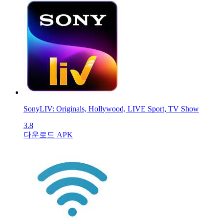
SonyLIV: Originals, Hollywood, LIVE Sport, TV Show
3.8
다운로드 APK