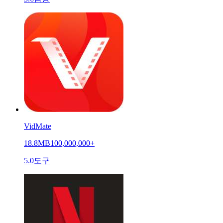
VidMate
18.8MB
100,000,000+
5.0
도구