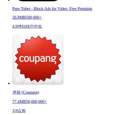
Pure Tuber - Block Ads for Video, Free Premium
26.9MB
500,000+
4.9
엔터테인먼트
쿠팡 (Coupang)
77.4MB
50,000,000+
3.9
쇼핑