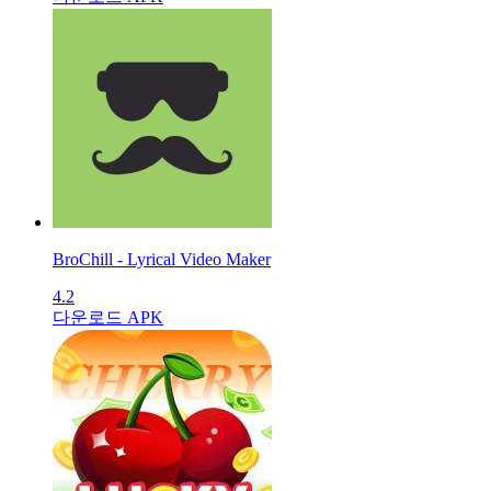
BroChill - Lyrical Video Maker
4.2
다운로드 APK