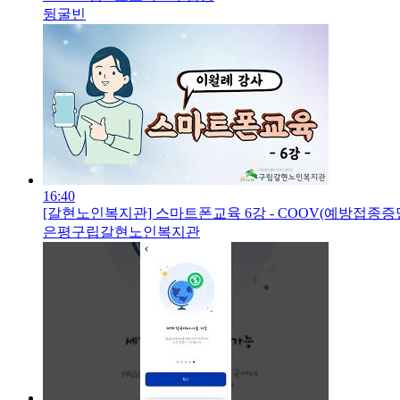
뒹굴빈
16:40
[갈현노인복지관] 스마트폰교육 6강 - COOV(예방접종
은평구립갈현노인복지관