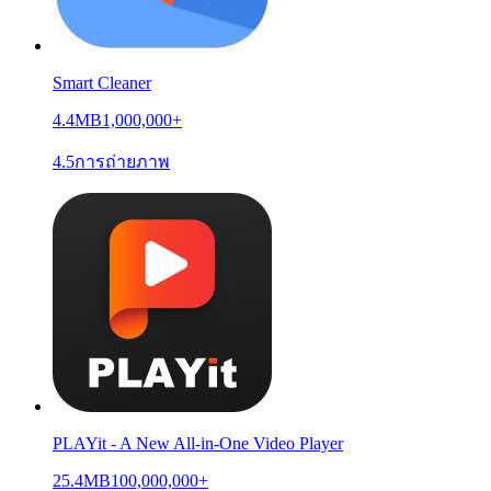
Smart Cleaner
4.4MB
1,000,000+
4.5
การถ่ายภาพ
PLAYit - A New All-in-One Video Player
25.4MB
100,000,000+