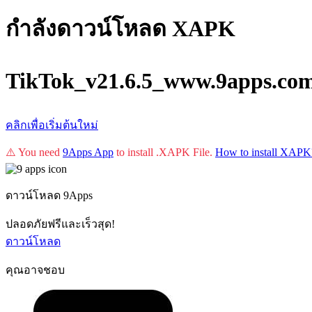
กำลังดาวน์โหลด XAPK
TikTok_v21.6.5_www.9apps.co
คลิกเพื่อเริ่มต้นใหม่
⚠️ You need
9Apps App
to install .XAPK File.
How to install XAPK
ดาวน์โหลด 9Apps
ปลอดภัยฟรีและเร็วสุด!
ดาวน์โหลด
คุณอาจชอบ