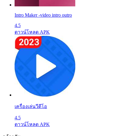
Intro Maker -video intro outro
4.5
ดาวน์โหลด APK
เครื่องเล่นวีดีโอ
4.5
ดาวน์โหลด APK