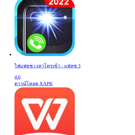
ไฟแฟลช เวลาโทรเข้า - แฟลช 3
4.6
ดาวน์โหลด XAPK