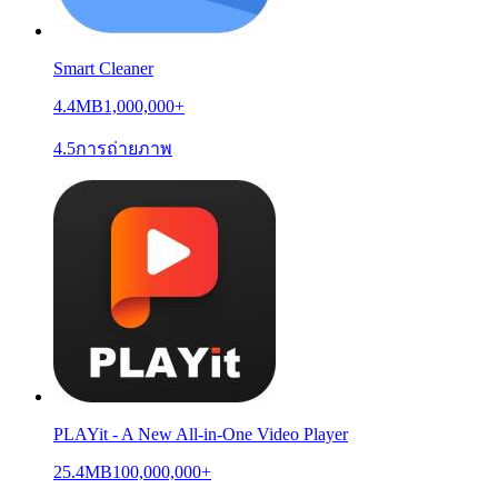
Smart Cleaner
4.4MB
1,000,000+
4.5
การถ่ายภาพ
PLAYit - A New All-in-One Video Player
25.4MB
100,000,000+