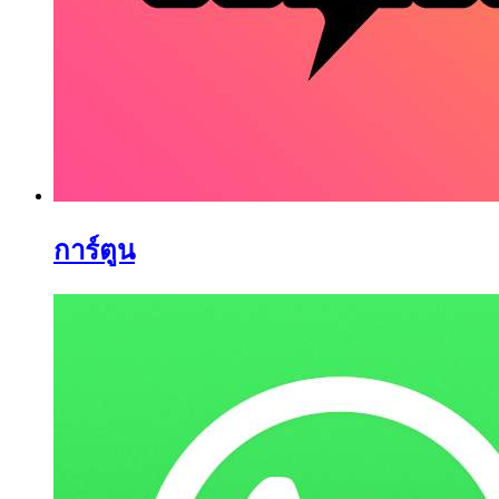
การ์ตูน