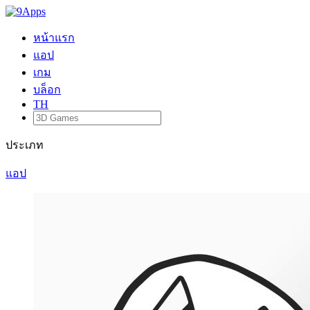
หน้าแรก
แอป
เกม
บล็อก
TH
ประเภท
แอป