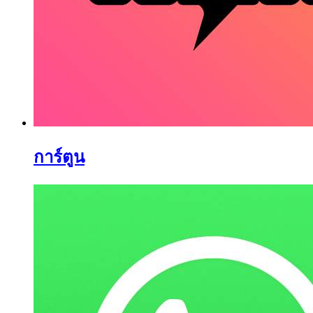
การ์ตูน