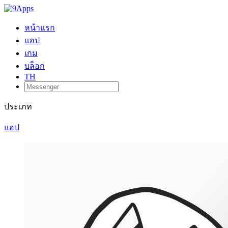
หน้าแรก
แอป
เกม
บล็อก
TH
ประเภท
แอป