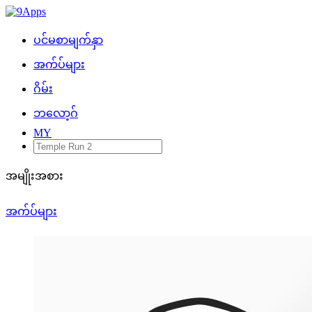
ပင်မစာမျက်နှာ
အက်ပ်များ
ဂိမ်း
ဘလော့ဂ်
MY
အမျိုးအစား
အက်ပ်များ