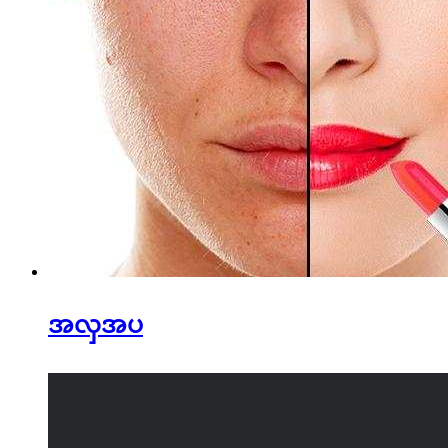
အလှအပ