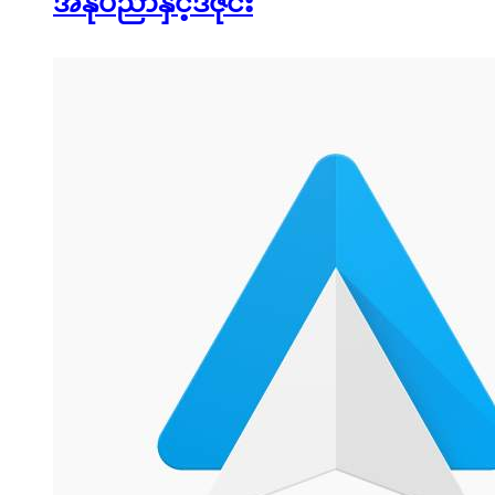
အနုပညာနှင့်ဒီဇိုင်း