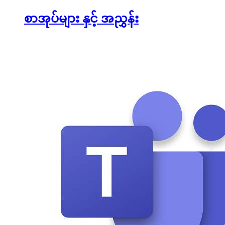
စာအုပ်များ နှင့် အညွှန်း