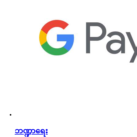
ဘဏ္ဍာရေး