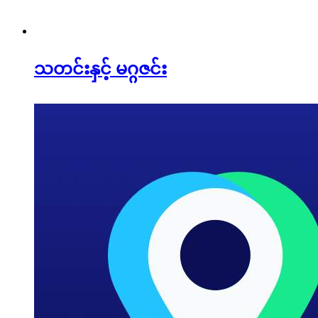
သတင်းနှင့် မဂ္ဂဇင်း