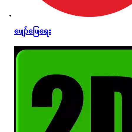
ဖျော်ဖြေရေး