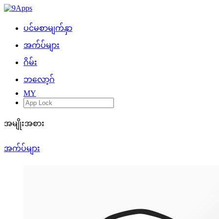
ပင်မစာမျက်နှာ
အက်ပ်များ
ဂိမ်း
ဘလော့ဂ်
MY
အမျိုးအစား
အက်ပ်များ