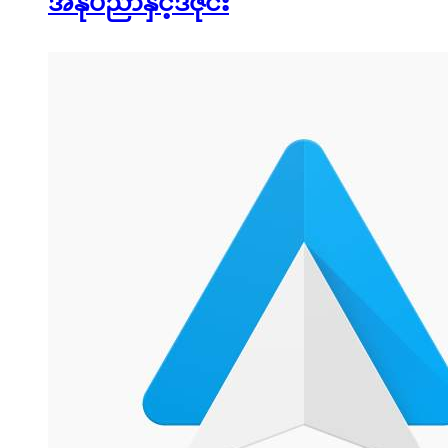
အနုပညာနှင့်ဒီဇိုင်း