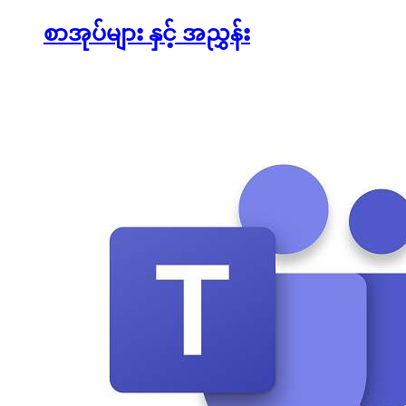
စာအုပ်များ နှင့် အညွှန်း