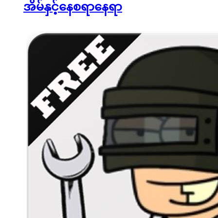
အိမ်နှင့်နေစရာနေရာ