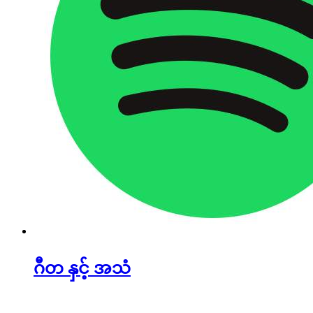
ဂီတ နှင့် အသံ