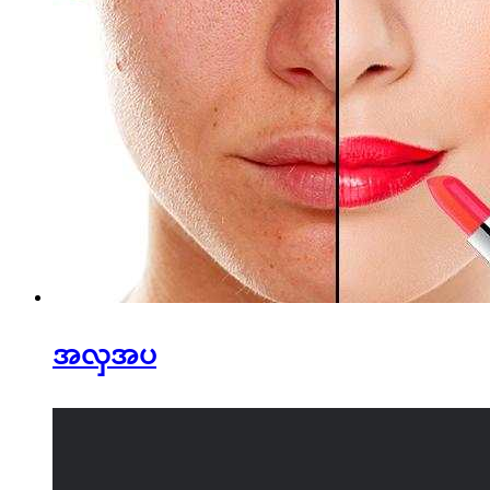
အလှအပ