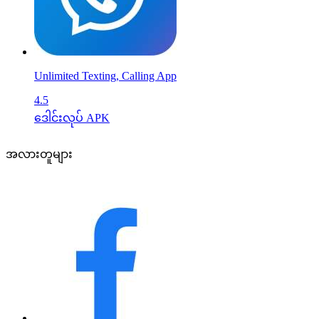
Unlimited Texting, Calling App
4.5
ဒေါင်းလုပ် APK
အလားတူများ