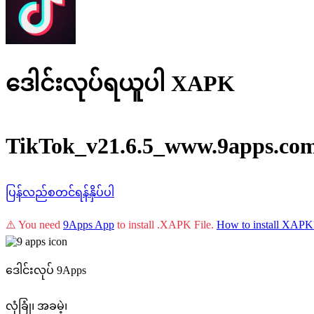
ဒေါင်းလုပ်ရယူပါ XAPK
TikTok_v21.6.5_www.9apps.co
ပြန်လည်စတင်ရန်နှိပ်ပါ
⚠️ You need
9Apps App
to install .XAPK File.
How to install XAPK
ဒေါင်းလုပ် 9Apps
လုံခြုံ၊ အခမဲ့၊