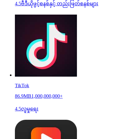
4.5
ဗီဒီယိုဖွင့်စနစ်နှင့် တည်းဖြတ်စနစ်များ
TikTok
86.9MB
1,000,000,000+
4.5
လူမှုရေး