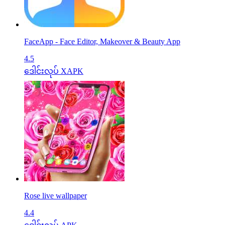
FaceApp - Face Editor, Makeover & Beauty App
4.5
ဒေါင်းလုပ် XAPK
Rose live wallpaper
4.4