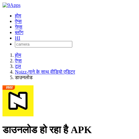
होम
ऐप्स
गेम्स
ब्लॉग
HI
होम
ऐप्स
टूल
Noizz-गाने के साथ वीडियो एडिटर
डाउनलोड
डाउनलोड हो रहा है APK