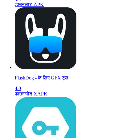
डाउनलोड APK
FlashDog - के लिए GFX टूल
4.0
डाउनलोड XAPK