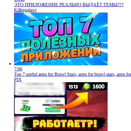
ЭТО ПРИЛОЖЕНИЕ РЕАЛЬНО ВЫДАЁТ ГЕМЫ???
Killergalaxy
7:06
Top 7 useful apps for Brawl Stars, apps for brawl stars, apps for 
PIX