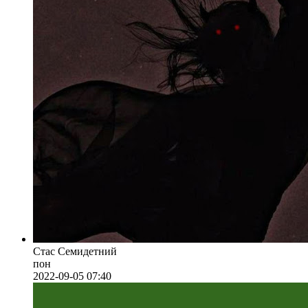
Стас Семидетний
пон
2022-09-05 07:40