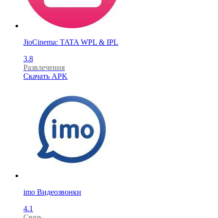
JioCinema: TATA WPL & IPL
3.8
Развлечения
Скачать APK
imo Видеозвонки
4.1
Связь