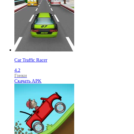
Car Traffic Racer
4.2
Гонки
Скачать APK