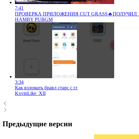
7:41
ПРОВЕРКА ПРИЛОЖЕНИЯ CUT GRASS🔥ПОЛУЧИЛ 16
HAMBY PUBGM
3:34
Как взломать бравл старс с гг
KxvinLike_XII
Предыдущие версии