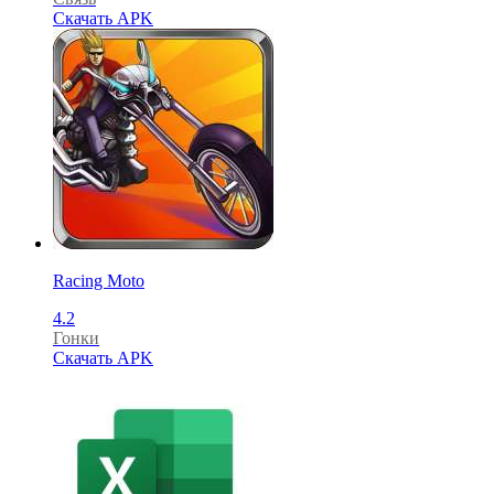
Скачать APK
Racing Moto
4.2
Гонки
Скачать APK