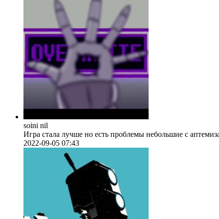
soini nil
Игра стала лучше но есть проблемы небольшие с аптеми
2022-09-05 07:43