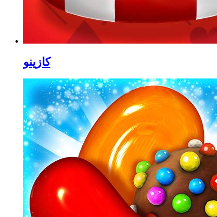
كازينو