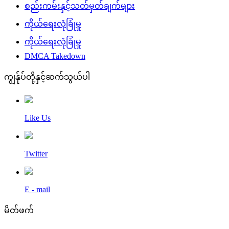
စည်းကမ်းနှင့်သတ်မှတ်ချက်များ
ကိုယ်ရေးလုံခြုံမှု
ကိုယ်ရေးလုံခြုံမှု
DMCA Takedown
ကျွန်ုပ်တို့နှင့်ဆက်သွယ်ပါ
Like Us
Twitter
E - mail
မိတ်ဖက်