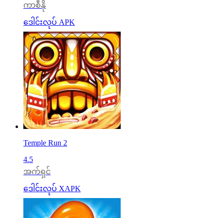
ကာစီနို
ဒေါင်းလုပ် APK
Temple Run 2
4.5
အက်ရှင်
ဒေါင်းလုပ် XAPK