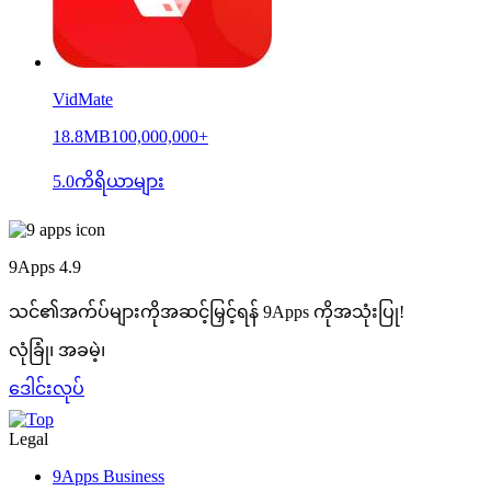
VidMate
18.8MB
100,000,000+
5.0
ကိရိယာများ
9Apps
4.9
သင်၏အက်ပ်များကိုအဆင့်မြှင့်ရန် 9Apps ကိုအသုံးပြု!
လုံခြုံ၊ အခမဲ့၊
ဒေါင်းလုပ်
Legal
9Apps Business