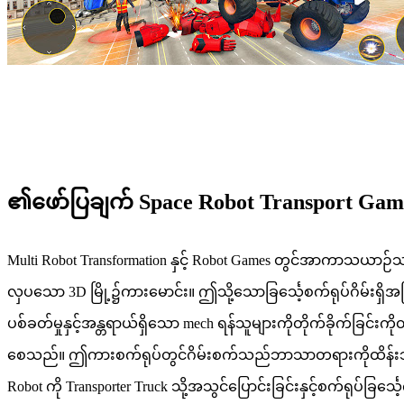
၏ဖော်ပြချက် Space Robot Transport Gam
Multi Robot Transformation နှင့် Robot Games တွင်အာကာသယာဉ်
လှပသော 3D မြို့၌ကားမောင်း။ ဤသို့သောခြင်္သေ့စက်ရုပ်ဂိမ်
ပစ်ခတ်မှုနှင့်အန္တရာယ်ရှိသော mech ရန်သူများကိုတိုက်ခိုက်ခြင်းက
စေသည်။ ဤကားစက်ရုပ်တွင်ဂိမ်းစက်သည်ဘာသာတရားကိုထိန်းသိမ်း
Robot ကို Transporter Truck သို့အသွင်ပြောင်းခြင်းနှင့်စက်ရုပ်ခြ