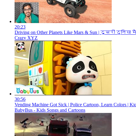
20:23
Driving on Other Planets Like Mars & Sun | दूसरी दुनिया 
Crazy XYZ
30:56
Vending Machine Got Sick | Police Cartoon, Learn Colors | K
BabyBus - Kids Songs and Cartoons