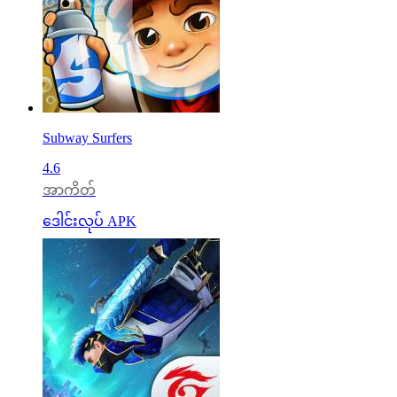
Subway Surfers
4.6
အာကိတ်
ဒေါင်းလုပ် APK