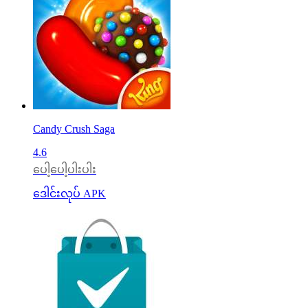
Candy Crush Saga
4.6
ပေါ့ပေါ့ပါးပါး
ဒေါင်းလုပ် APK