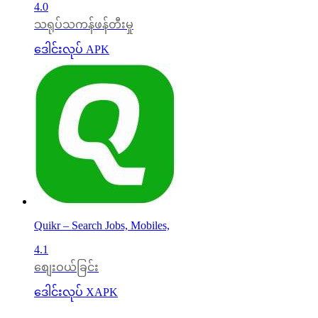
4.0
သရုပ်သကန်ဖန်တီးမှု
ဒေါင်းလုပ် APK
Quikr – Search Jobs, Mobiles,
4.1
စျေးဝယ်ခြင်း
ဒေါင်းလုပ် XAPK