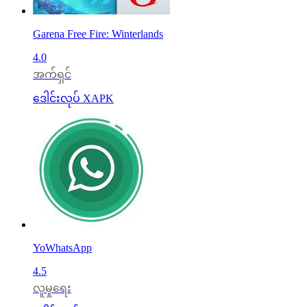
Garena Free Fire: Winterlands
4.0
အက်ရှင်
ဒေါင်းလုပ် XAPK
YoWhatsApp
4.5
လူမှုရေး