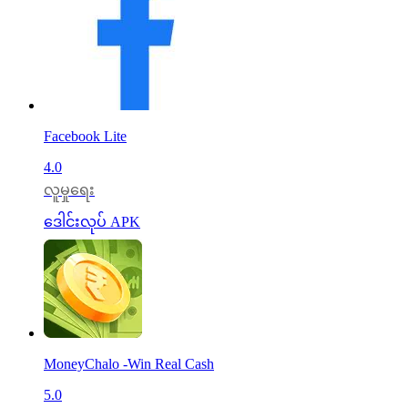
Facebook Lite
4.0
လူမှုရေး
ဒေါင်းလုပ် APK
MoneyChalo -Win Real Cash
5.0