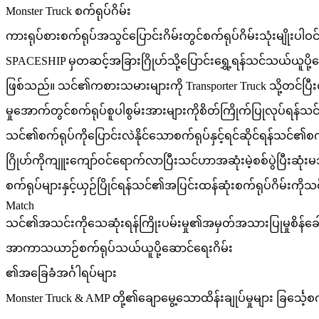
Monster Truck စက်ရုပ်ဂိမ်း
ကားရုပ်စားစက်ရုပ်အသွင်ပြောင်းဂိမ်းတွင်စက်ရုပ်ဂိမ်းသုံးမျိုးပါဝင်
SPACESHIP မှတဆင့်အခြားဂြိုဟ်သို့ပြောင်းရွှေ့ရန်သင်သယ်ယူပိ
ဖြစ်သည်။ သင်၏ကစားသမားများကို Transporter Truck သို့တင်ပြီး
မှုအောက်တွင်စက်ရုပ်စူပါစွမ်းအားများကိုစိတ်ကြိုက်ပြုလုပ်ရန်သင
သင်၏စက်ရုပ်ကိုပြောင်းလဲနိုင်သောစက်ရုပ်နှင့်ရင်ဆိုင်ရန်သင်၏
ဂြိုဟ်ကိုကျူးကျော်ဝင်ရောက်လာပြီးသင်ဟာအဆုံးမဲ့စစ်ပွဲပြီးဆုံ
စက်ရုပ်များနှင့်ယှဉ်ပြိုင်ရန်သင်၏အပြင်းထန်ဆုံးစက်ရုပ်ဂိမ်းက
Match
သင်၏အသင်းကိုသေဆုံးရန်ကြိုးပမ်းမှု၏အမှတ်အသားပြုမှုစိန်ခေါ်မှုက
အာကာသယာဉ်စက်ရုပ်သယ်ယူပို့ဆောင်ရေးဂိမ်း
၏အခြေခံအင်္ဂါရပ်များ
Monster Truck & AMP တို့၏ချောမွေ့သောထိန်းချုပ်မှုများ ခြင်္သေ့စက