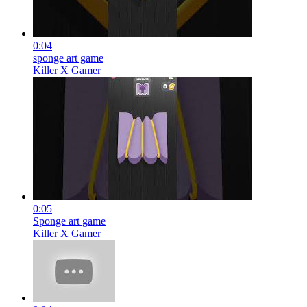
0:04
sponge art game
Killer X Gamer
0:05
Sponge art game
Killer X Gamer