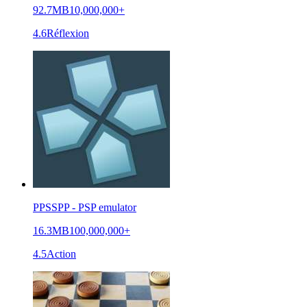
92.7MB
10,000,000+
4.6
Réflexion
PPSSPP - PSP emulator
16.3MB
100,000,000+
4.5
Action