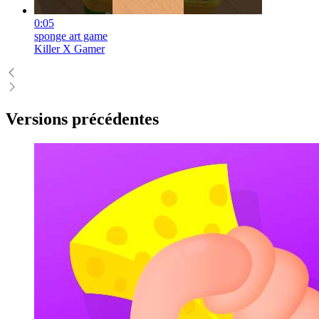
0:05
sponge art game
Killer X Gamer
Versions précédentes