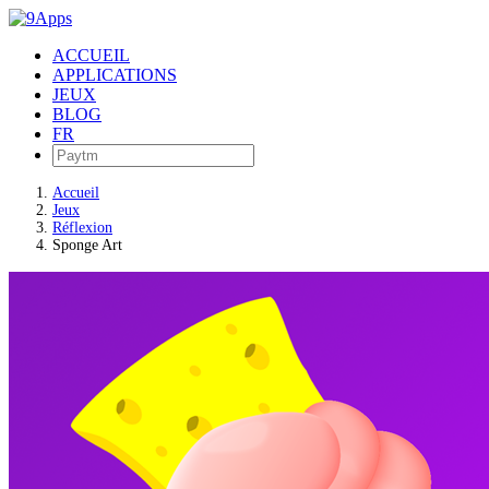
ACCUEIL
APPLICATIONS
JEUX
BLOG
FR
Accueil
Jeux
Réflexion
Sponge Art