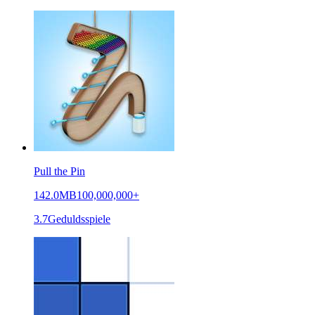
Pull the Pin
142.0MB
100,000,000+
3.7
Geduldsspiele