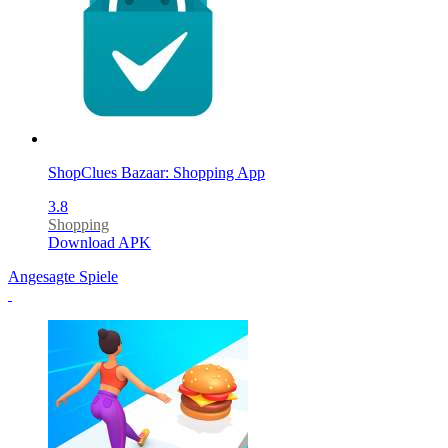
ShopClues Bazaar: Shopping App
3.8
Shopping
Download APK
Angesagte Spiele