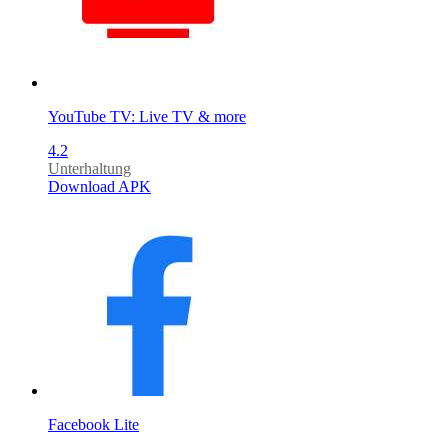
YouTube TV: Live TV & more
4.2
Unterhaltung
Download APK
Facebook Lite