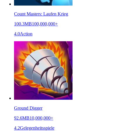
Count Masters: Laufen Krieg
100.3MB
100,000,000+
4.0
Action
Ground Digger
92.6MB
10,000,000+
4.2
Gelegenheitsspiele