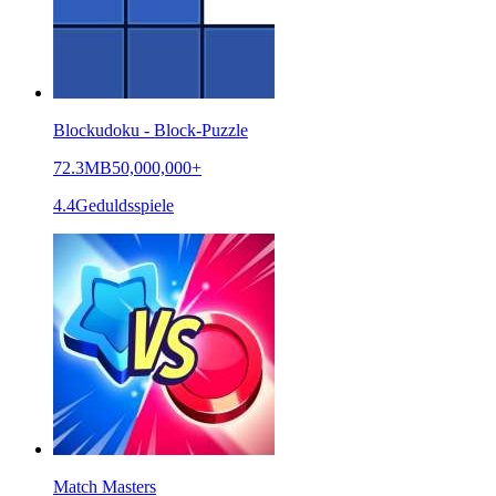
Blockudoku - Block-Puzzle
72.3MB
50,000,000+
4.4
Geduldsspiele
Match Masters