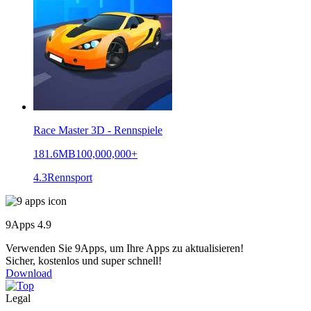
Race Master 3D - Rennspiele
181.6MB
100,000,000+
4.3
Rennsport
9Apps
4.9
Verwenden Sie 9Apps, um Ihre Apps zu aktualisieren!
Sicher, kostenlos und super schnell!
Download
Legal