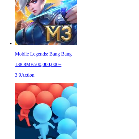
Mobile Legends: Bang Bang
138.8MB
500,000,000+
3.9
Action