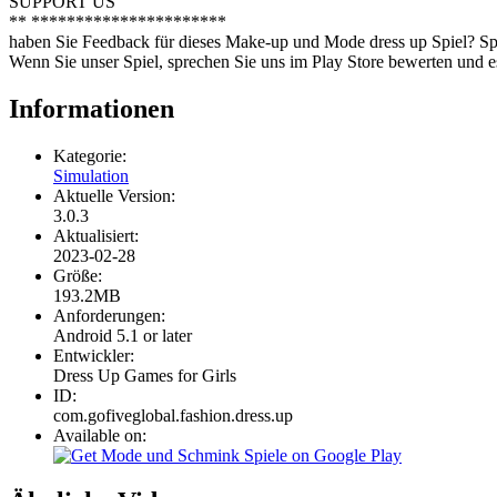
SUPPORT US
** **********************
haben Sie Feedback für dieses Make-up und Mode dress up Spiel? Sp
Wenn Sie unser Spiel, sprechen Sie uns im Play Store bewerten und es
Informationen
Kategorie:
Simulation
Aktuelle Version:
3.0.3
Aktualisiert:
2023-02-28
Größe:
193.2MB
Anforderungen:
Android 5.1 or later
Entwickler:
Dress Up Games for Girls
ID:
com.gofiveglobal.fashion.dress.up
Available on: