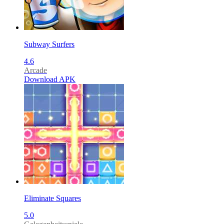
Subway Surfers
4.6
Arcade
Download APK
Eliminate Squares
5.0