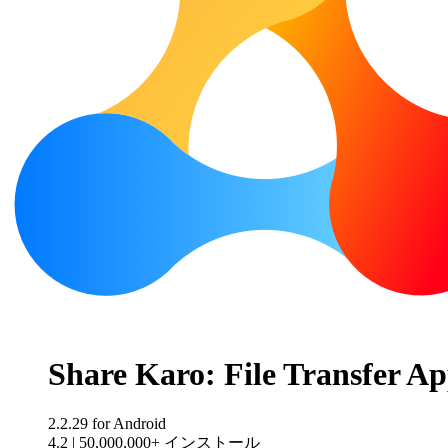
Share Karo: File Transfer A
2.2.29
for Android
4.2
|
50,000,000+ インストール