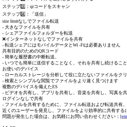
ステップ3️⃣：qrコードをスキャン
ステップ4️⃣：「送信」
size limitなしでファイル転送
- 大きなファイルを共有
- シェアファイルフォルダーを転送
❌インターネットなしでファイルを共有
- 転送シェアにはモバイルデータとWi -Fiは必要ありません
共有目的のためのQRコード
- 簡単な履歴書の中断転送、
- いつでも簡単に送信することなく、それを共有し続けるこ
お使いのデバイス
- ローカルストレージを分析して役に立たないファイルをク
- 検索とシンプルな閲覧でファイルをより速く見つけます
複数のデバイスを備えたES
- ビデオを共有し、アプリを共有し、音楽を共有し、写真を
ログインなしで共有
- ファイルを共有するために、ファイル転送および転送共有
近くのユーザーを発見し、ファイルをより効率的に共有するには、S
問題が発生した場合は、お気軽にお問い合わせください：
[em