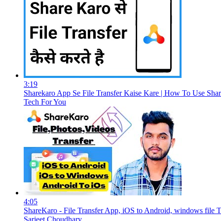
3:19
Sharekaro App Se File Transfer Kaise Kare | How To Use Sha
Tech For You
4:05
ShareKaro - File Transfer App, iOS to Android, windows file 
Sarjeet Choudhary