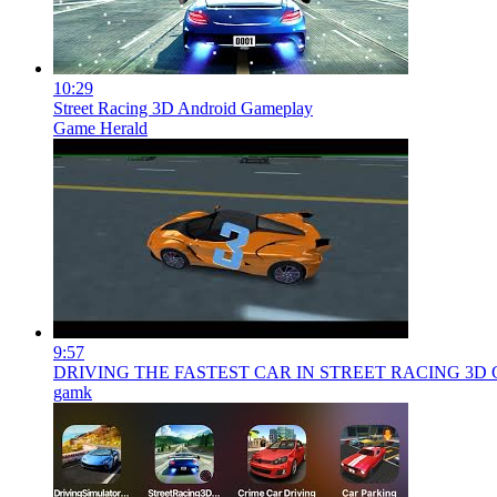
10:29
Street Racing 3D Android Gameplay
Game Herald
9:57
DRIVING THE FASTEST CAR IN STREET RACING 
gamk