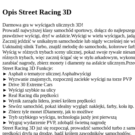
Opis Street Racing 3D
Darmowa gra w wyścigach ulicznych 3D!
Prowadź najwyższej klasy samochód sportowy, dołącz do najlepsze
prawdziwe wyścigi, dryf w asfalcie.Wyścigi w wielu wyścigach, jadąc
Zacznij jeździć w unikalnym samochodzie lub nigdy wcześniej nie 
Uaktualnij silnik Turbo, znajdź melodię do samochodu, kolorowe farby
Wyścig w różnych trybach sceny ulicznej, pokaż swoje rywale nies
różnych trybach, więc zacznij ścigać się w stylu arkadowym, wykonu
zarabiać nagrody, zbierz monety i diamenty na asfalcie ulicznym.Prz
Street Racing 3D Funkcje:
► Asphalt o tematyce ulicznej Asphaltwyścigi
► Wyzwanie znajomych, rozpocznij zaciekłe wyścigi na torze PVP
► Drive 30 Extreme Cars
► Wyścigi szybkie na ulicy
► Real Racing dla prędkości
► Wynik zarządu lidera, jesteś królem prędkości
► Stwórz samochód, pokaż idealny wygląd: naklejki, farby, koła itp.
► Zbierz tyle monet iDiamenty, jak to możliwe
► Tryb szybkiego wyścigu, technologia jazdy jest pierwszą
► Wygraj wydarzenie PVP, zdobądź świetną nagrodę
Street Racing 3D już się rozpoczął, prowadzić samochód turbo z sam
prędkości dryfu na drodze, bądź królem zawodników samochodów.