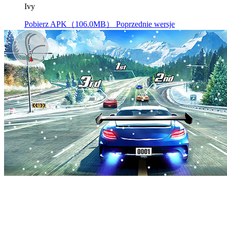
Ivy
Pobierz APK（106.0MB）
Poprzednie wersje