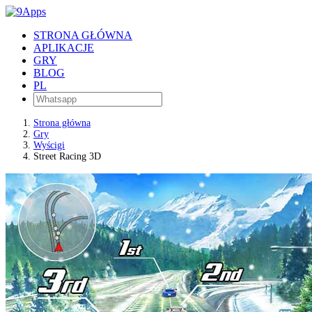
STRONA GŁÓWNA
APLIKACJE
GRY
BLOG
PL
Strona główna
Gry
Wyścigi
Street Racing 3D