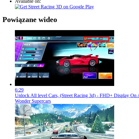
Available on:
Powiązane wideo
6:29
Unlock All level Cars, (Street Racing 3d) - FHD+ Display O
Wonder Supercars