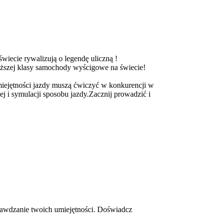
wiecie rywalizują o legendę uliczną !
yższej klasy samochody wyścigowe na świecie!
miejętności jazdy muszą ćwiczyć w konkurencji w
j i symulacji sposobu jazdy.Zacznij prowadzić i
prawdzanie twoich umiejętności. Doświadcz