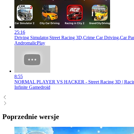
25:16
Driving Simulator,Street Racing 3D,Crime Car Driving,Car Par
AndromalicPlay
8:55
NORMAL PLAYER VS HACKER - Street Racing 3D | Racin
Infinite Gamedroid
Poprzednie wersje