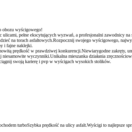
go obozu wyścigowego!
 ulicami, pełne ekscytujących wyzwań, a profesjonalni zawodnicy na ś
widzieć na torach asfaltowych.Rozpocznij swojego wyścigowego, najw
 i fajne naklejki.
amowitą prędkość w prawdziwej konkurencji.Niewiarygodne zakręty, u
j niesamowite wyczynniki.Unikalna mieszanka działania zręcznościowe
eciągnij swoją karierę i pvp w wyścigach wysokich stolików.
ochodem turboSzybka prędkość na ulicy asfalt.Wyścigi to najlepsze s