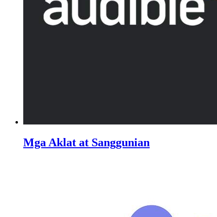
Mga Aklat at Sanggunian