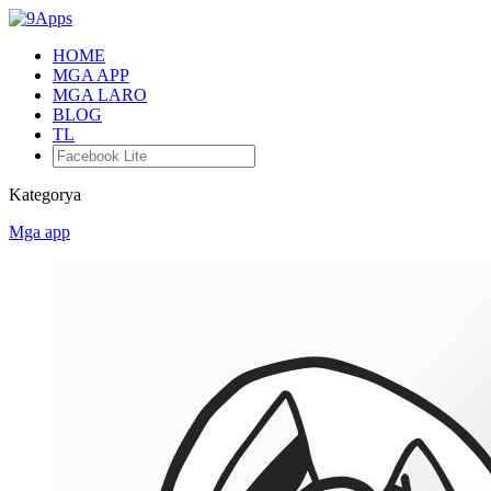
HOME
MGA APP
MGA LARO
BLOG
TL
Kategorya
Mga app