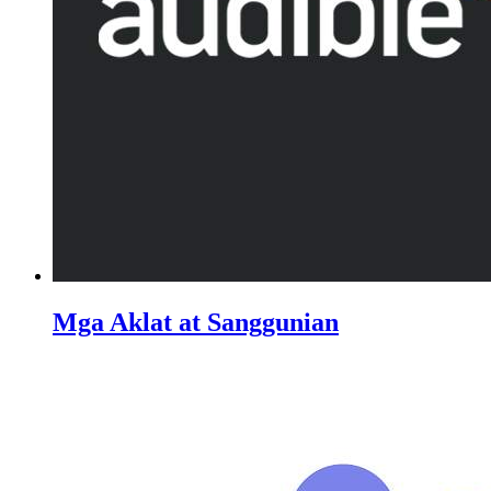
Mga Aklat at Sanggunian