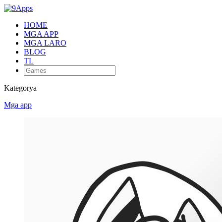
HOME
MGA APP
MGA LARO
BLOG
TL
Kategorya
Mga app