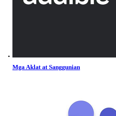
Mga Aklat at Sanggunian