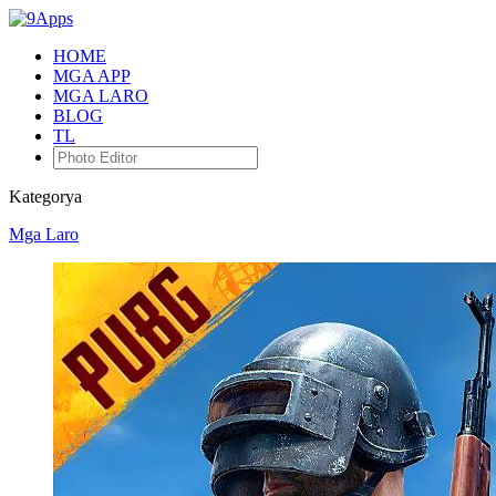
HOME
MGA APP
MGA LARO
BLOG
TL
Kategorya
Mga Laro