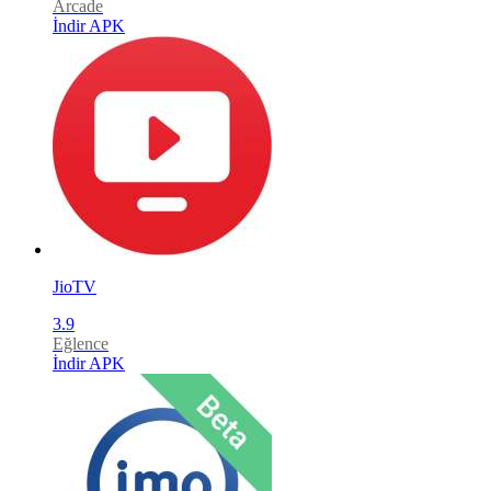
Arcade
İndir APK
JioTV
3.9
Eğlence
İndir APK