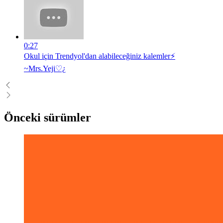
0:27
Okul için Trendyol'dan alabileceğiniz kalemler⚡
~Mrs.Yeji♡¿
Önceki sürümler