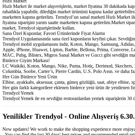
Hızlı Market
Hızlı Market ile market alışverişlerin, market fiyatına 30 dakikada kap
rahatlıkla yapabilir, dilediğin market ürününü kapına kadar getirebilirs
marketten kapına getirelim. Trendyol’un sanal marketi Hızlı Market ile
fiyatına siparişini yarım saatte marketten kapına getirelim.Market si
market, Trendyol siparişlerinde kullan.
Sana Özel Kuponlar, Favori Ürünlerinde Fiyat Alarmı
Trendyol Uygulamasında sana özel kuponların keyfini çıkar. Sevdiğin ü
Trendyol mobil uygulamasını indir, Koton, Mango, Samsung, Adidas,
Apple, iPhone, Huawei, Lipton, Barbie, Bellona, Prima, Converse, L
MAC, Pubg, Blistex, Migros Sanal Market ve Gucci gibi sevdiğin mark
Binlerce Giyim Markası!
LC Waikiki, Koton, Mango, Nike, Puma, Hotiç, Derimod, Skechers, L
Columbia, Soobe, Carter’s, Pierre Cardin, U.S. Polo Assn. ve daha faz
Her Gün Binlerce Yeni Ürün
Elbise, ayakkabı, aksesuar, çanta, güneş gözlüğü, saat, abiye elbise, 
Her gün farklı kategorilere eklenen binlerce yeni ürün ile yenilenen fır
Trendyol Yemek
Trendyol Yemek ile en sevdiğin restoranlardan yemek siparişlerin 30 d
Yenilikler Trendyol - Online Alışveriş 6.30
New updates! We work to make the shopping experience more enjoya
- You can find the last 30 days' best prices and recommended retail pr