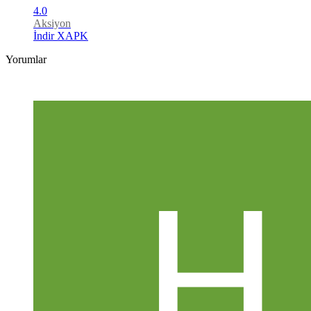
4.0
Aksiyon
İndir XAPK
Yorumlar