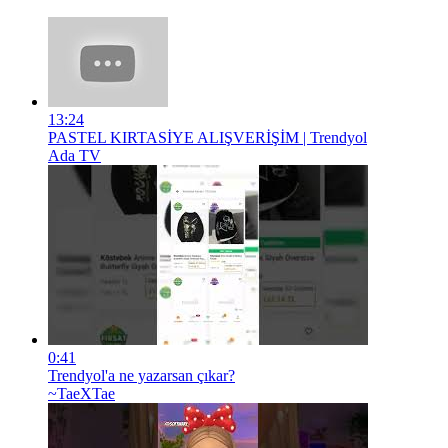
13:24
PASTEL KIRTASİYE ALIŞVERİŞİM | Trendyol
Ada TV
0:41
Trendyol'a ne yazarsan çıkar?
~TaeXTae