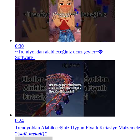
0:30
~Trendyol'dan alabileceğiniz ucuz şeyler~🍓
Software_
0:24
Trendyoldan Alabileceğiniz Uygun Fiyatlı Kırtasiye Malzemele
°{𝒔𝒐𝒇𝒕_𝒎𝒆𝒍𝒐𝒅𝒊}°