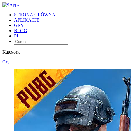
STRONA GŁÓWNA
APLIKACJE
GRY
BLOG
PL
Kategoria
Gry