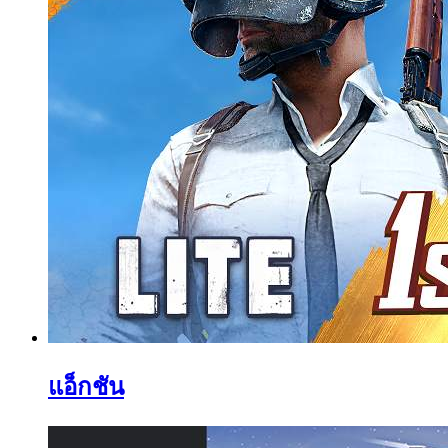
แอ็กชัน