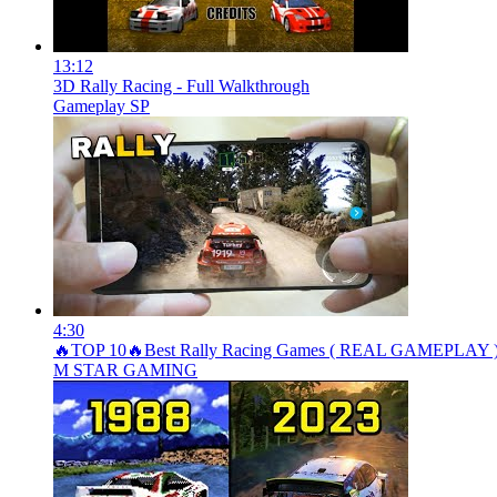
13:12
3D Rally Racing - Full Walkthrough
Gameplay SP
4:30
🔥TOP 10🔥Best Rally Racing Games ( REAL GAMEPLAY ) F
M STAR GAMING