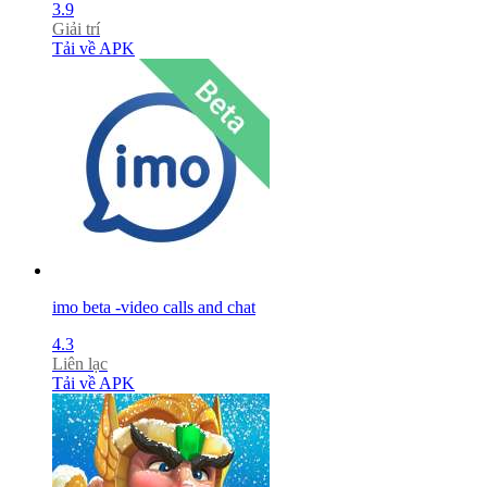
3.9
Giải trí
Tải về APK
imo beta -video calls and chat
4.3
Liên lạc
Tải về APK