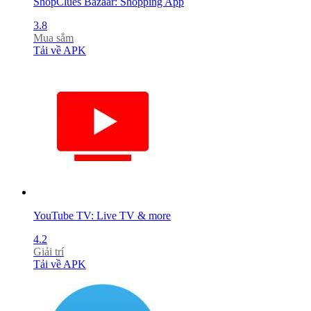
ShopClues Bazaar: Shopping App
3.8
Mua sắm
Tải về APK
YouTube TV: Live TV & more
4.2
Giải trí
Tải về APK