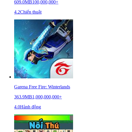
609.0MB
100,000,000+
4.2
Chiến thuật
Garena Free Fire: Winterlands
363.9MB
1,000,000,000+
4.0
Hành động