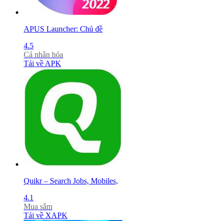
APUS Launcher: Chủ đề
4.5
Cá nhân hóa
Tải về APK
Quikr – Search Jobs, Mobiles,
4.1
Mua sắm
Tải về XAPK