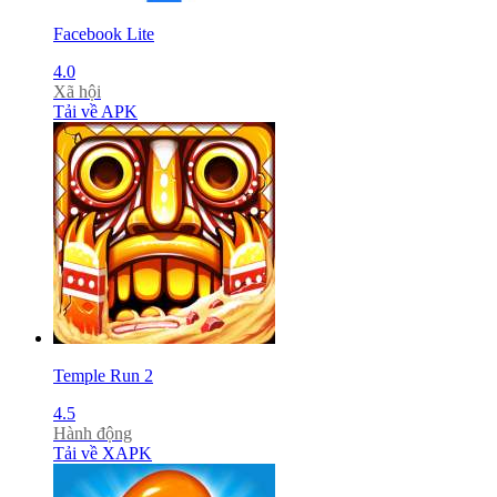
Facebook Lite
4.0
Xã hội
Tải về APK
Temple Run 2
4.5
Hành động
Tải về XAPK