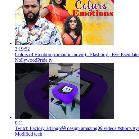
2:19:52
Colors of Emotion (romantic movie) - Flashboy , Eve Esen late
NollywoodPride tv
0:11
Twitch Factory 3d logo🤩 design amazing🤩 videos #shorts #y
Modified tech