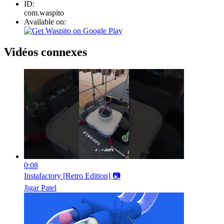
ID:
com.waspito
Available on:
Vidéos connexes
0:08
Instafactory [Retro Edition] 📷
Jigar Patel