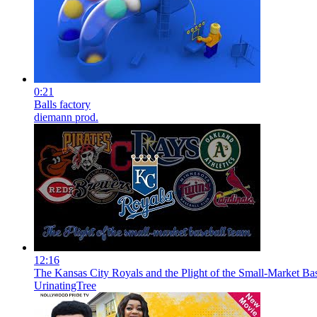
0:21
Balls factory
diemann prod.
12:16
The Kansas City Royals and the Plight of the Small-Market Ba
UrinatingTree