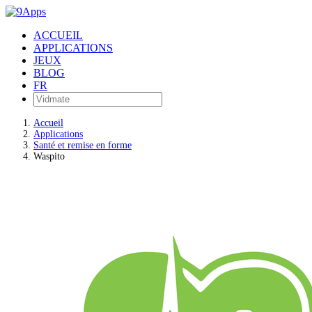
ACCUEIL
APPLICATIONS
JEUX
BLOG
FR
Accueil
Applications
Santé et remise en forme
Waspito