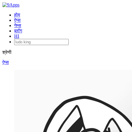
होम
ऐप्स
गेम्स
ब्लॉग
HI
श्रेणी
ऐप्स