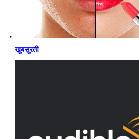
खूबसूरती