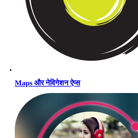
Maps और नेविगेशन ऐप्स