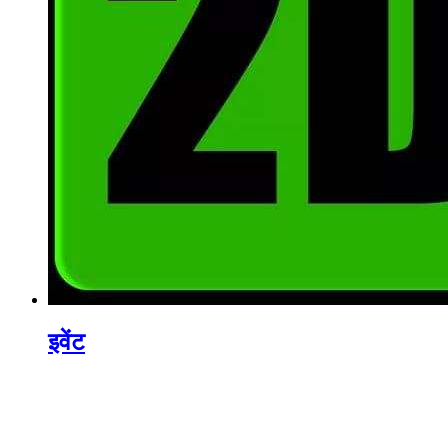
इवेंट