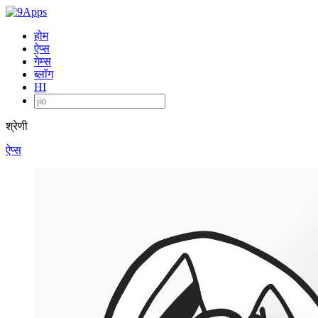
होम
ऐप्स
गेम्स
ब्लॉग
HI
श्रेणी
ऐप्स